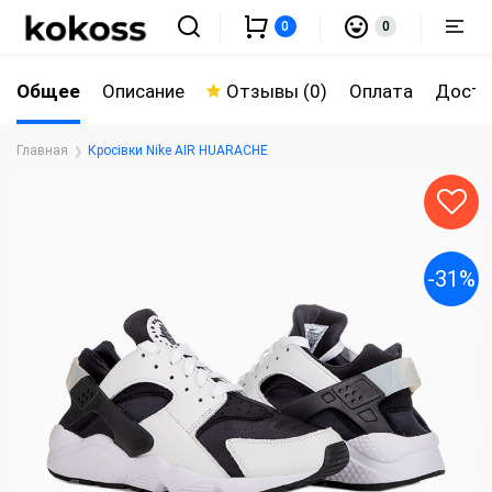
0
0
Общее
Описание
Отзывы (0)
Оплата
Доста
Главная
Кросівки Nike AIR HUARACHE
-31%