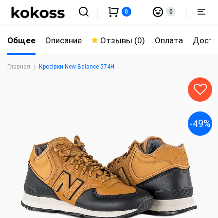
0
0
Общее
Описание
Отзывы (0)
Оплата
Доста
Главная
Кросівки New Balance 574Н
-49%