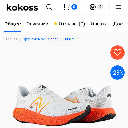
0
0
Общее
Описание
Отзывы (0)
Оплата
Доста
Главная
Кросівки New Balance FF 1080 V12
-28%