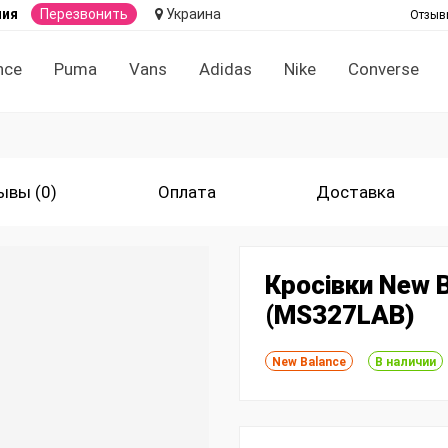
ния
Перезвонить
Украина
Отзыв
nce
Puma
Vans
Adidas
Nike
Converse
ывы (0)
Оплата
Доставка
Кросівки New 
(MS327LAB)
New Balance
В наличии