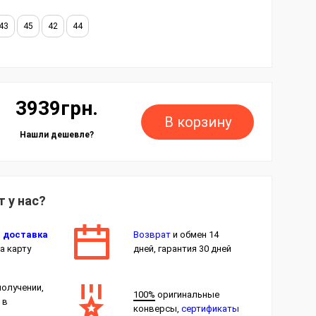
43
45
42
44
3939грн.
В корзину
Нашли дешевле?
 у нас?
я
доставка
Возврат
и обмен 14
а карту
дней, гарантия 30 дней
получении,
100%
оригинальные
 в
конверсы,
сертификаты