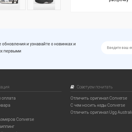
 обновления и узнавайте о новинках и
ях первыми
ация
Советуем почитать
и оплата
Отличить оригинал Converse
овара
С чем носить кеды Converse
Отличить оригинал Ugg Austral
азмеров Converse
иппинг