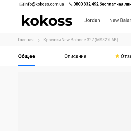
info@kokoss.com.ua
0800 332 492 бесплатная ли
Jordan
New Bala
Главная
Кросівки New Balance 327 (MS327LAB)
Общее
Описание
Отз