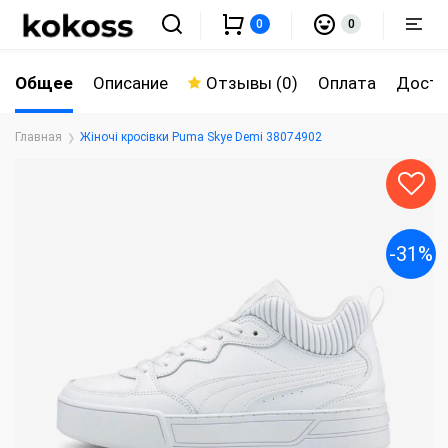
0
0
Общее
Описание
Отзывы (0)
Оплата
Доста
Главная
Жіночі кросівки Puma Skye Demi 38074902
-31%