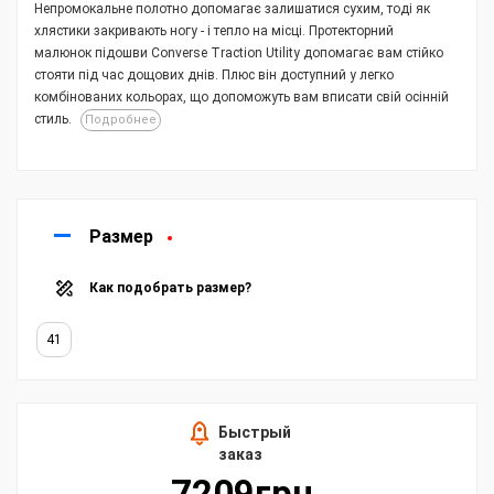
Непромокальне полотно допомагає залишатися сухим, тоді як
хлястики закривають ногу - і тепло на місці. Протекторний
малюнок підошви Converse Traction Utility допомагає вам стійко
стояти під час дощових днів. Плюс він доступний у легко
комбінованих кольорах, що допоможуть вам вписати свій осінній
стиль.
Подробнее
Размер
Как подобрать размер?
41
Быстрый
заказ
7209грн.