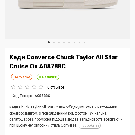
Кеди Converse Chuck Taylor All Star
Cruise Ox A08788C
Converse
В наличии
0 отзывов
Код Товара:
A08788C
Кеди Chuck Taylor All Star Cruise об'єднують стиль, натхненний
скейтбордингом, з повсякденним комфортом. Унікальна
багатошарова проміжна підошва додає загадковості, зберігаючи
при цьому неповторний стиль Converse.
Подробнее