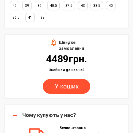
45
39
36
40.5
37.5
43
38.5
40
36.5
41
38
Швидке
замовлення
4489грн.
Знайшли дешевше?
У кошик
Чому купують у нас?
Безкоштовна