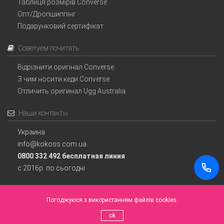
Таблиця розмірів Converse
Опт/Дропшиппінг
Подарунковий сертифікат
Советуем почитать
Відрізнити оригінал Converse
З чим носити кеди Converse
Отличить оригинал Ugg Australia
Наши контакты
Украина
info@kokoss.com.ua
0800 332 492 бесплатная линия
с 2016р. по сьогодні
Погоджуюся з використанням файлів cookies.
Інтернет магазин Converse Україна.
ok
© Всі права захищені