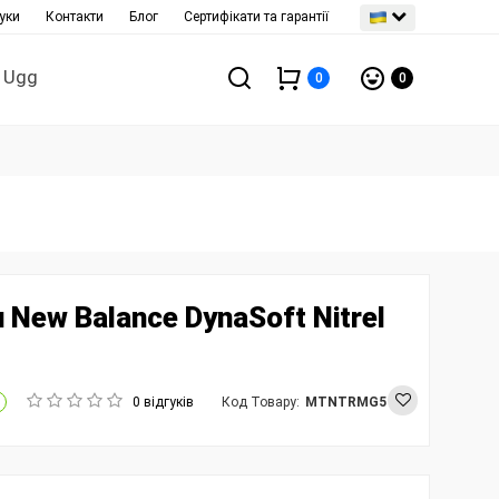
уки
Контакти
Блог
Сертифікати та гарантії
Ugg
0
0
 New Balance DynaSoft Nitrel
0 відгуків
Код Товару:
MTNTRMG5