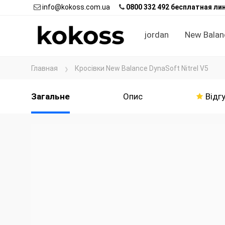
info@kokoss.com.ua
0800 332 492 бесплатная ли
jordan
New Balan
Главная
Кросівки New Balance DynaSoft Nitrel V5
Загальне
Опис
Відгу