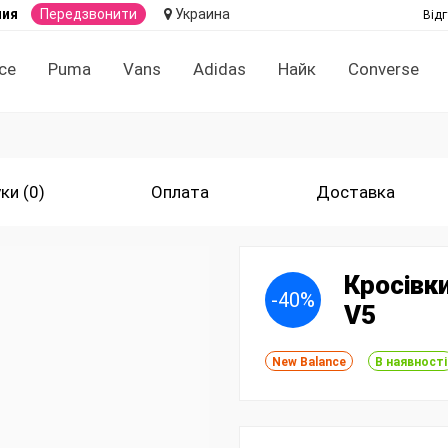
ния
Передзвонити
Украина
Відг
ce
Puma
Vans
Adidas
Найк
Converse
ки (0)
Оплата
Доставка
Кросівки
-40%
V5
New Balance
В наявності