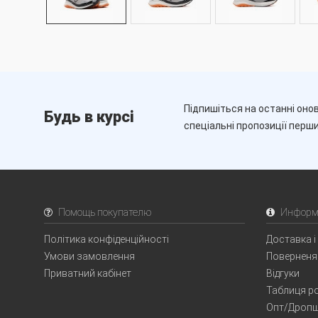
Підпишіться на останні онов
Будь в курсі
спеціальні пропозиції перш
Помощь покупателю
Информ
Політика конфіденційності
Доставка і
Умови замовлення
Поверненя
Приватний кабінет
Відгуки
Таблиця ро
Опт/Дропш