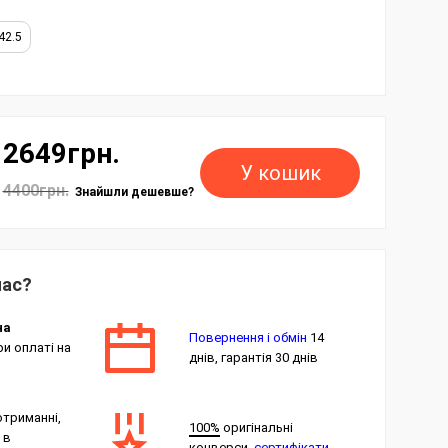
42.5
2649грн.
У кошик
4400грн.
Знайшли дешевше?
нас?
на
Повернення і обмін
14
и оплаті на
днів, гарантія 30 днів
отриманні,
100%
оригінальні
 в
конверси,
сертифікати