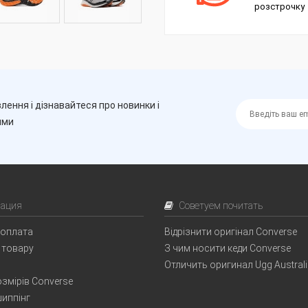
розстрочку
лення і дізнавайтеся про новинки і
ими
ация
Советуем почитать
 оплата
Відрізнити оригінал Converse
 товару
З чим носити кеди Converse
Отличить оригинал Ugg Austral
змірів Converse
иппінг