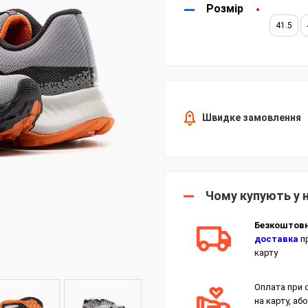
Розмір
41.5
Швидке замовлення
Чому купують у 
Безкоштов
доставка
пр
карту
Оплата при 
на карту, або