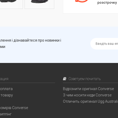
розстрочку
лення і дізнавайтеся про новинки і
ими
ация
Советуем почитать
 оплата
Відрізнити оригінал Converse
 товару
З чим носити кеди Converse
Отличить оригинал Ugg Austral
змірів Converse
иппінг