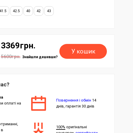
41.5
42.5
40
42
43
3369грн.
У кошик
5600грн.
Знайшли дешевше?
нас?
на
Повернення і обмін
14
и оплаті на
днів, гарантія 30 днів
отриманні,
100%
оригінальні
 в
конверси,
сертифікати