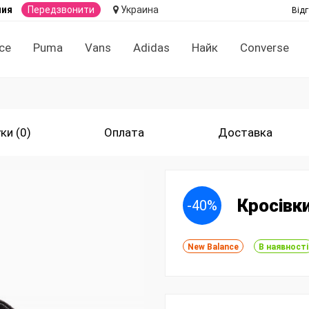
ния
Передзвонити
Украина
Відг
ce
Puma
Vans
Adidas
Найк
Converse
ки (0)
Оплата
Доставка
Кросівки
-40%
New Balance
В наявності