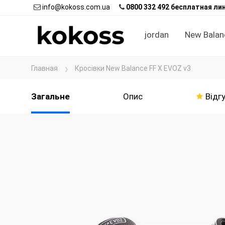
info@kokoss.com.ua
0800 332 492 бесплатная ли
jordan
New Balan
Главная
Кросівки New Balance FF X EVOZ v3
Загальне
Опис
Відгу