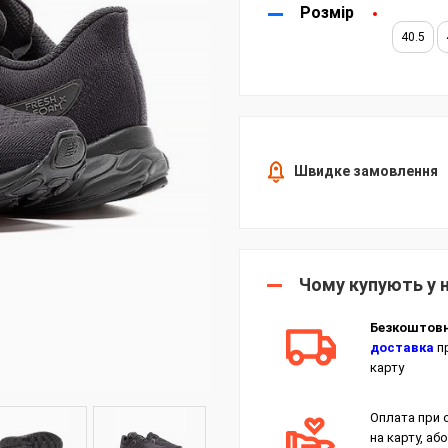
Розмір
40.5
Швидке замовлення
Чому купують у 
Безкоштов
доставка
пр
карту
Оплата при 
на карту, або