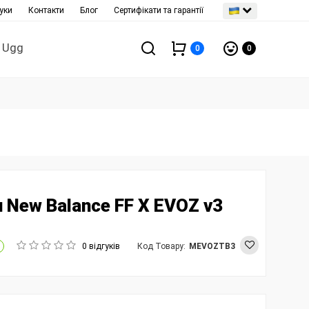
уки
Контакти
Блог
Сертифікати та гарантії
Ugg
0
0
 New Balance FF X EVOZ v3
0 відгуків
Код Товару:
MEVOZTB3