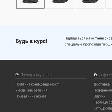
Підпишіться на останні онов
Будь в курсі
спеціальні пропозиції перш
Помощь покупателю
Информ
Політика конфіденційності
Доставка і
Умови замовлення
Поверненя
Приватний кабінет
Відгуки
Таблиця ро
Опт/Дропш