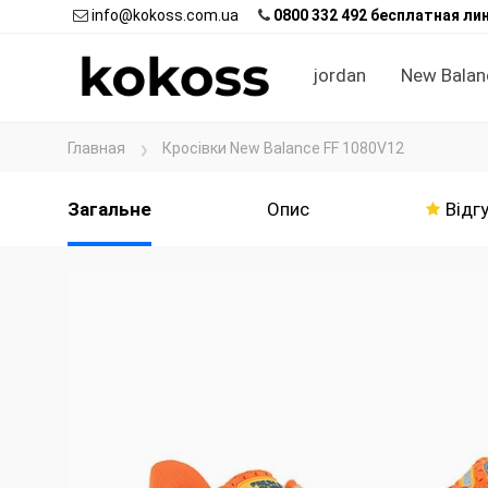
info@kokoss.com.ua
0800 332 492 бесплатная ли
jordan
New Balan
Главная
Кросівки New Balance FF 1080V12
Загальне
Опис
Відгу