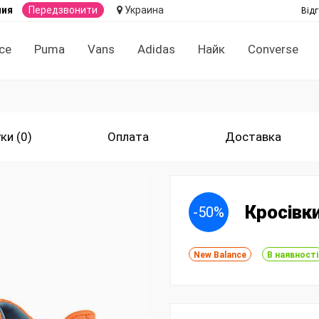
ния
Передзвонити
Украина
Відг
ce
Puma
Vans
Adidas
Найк
Converse
ки (0)
Оплата
Доставка
Кросівк
-50%
New Balance
В наявності