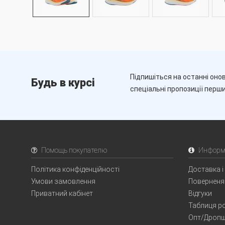
Підпишіться на останні онов
Будь в курсі
спеціальні пропозиції перш
Помощь покупателю
Информ
Політика конфіденційності
Доставка і
Умови замовлення
Поверненя
Приватний кабінет
Відгуки
Таблиця ро
Опт/Дропш