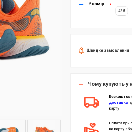
Розмір
42.5
Швидке замовлення
Чому купують у 
Безкоштов
доставка
пр
карту
Оплата при 
на карту, або