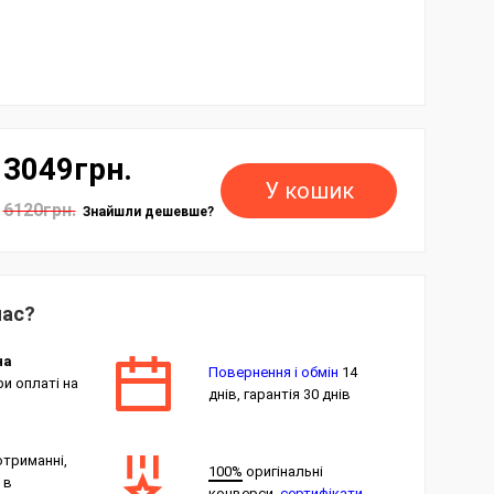
3049грн.
У кошик
6120грн.
Знайшли дешевше?
нас?
на
Повернення і обмін
14
и оплаті на
днів, гарантія 30 днів
отриманні,
100%
оригінальні
 в
конверси,
сертифікати