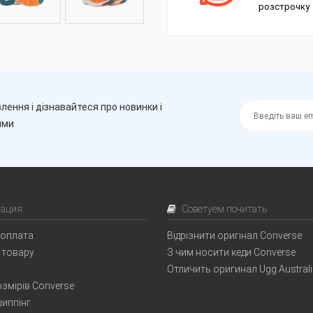
розстрочку
лення і дізнавайтеся про новинки і
ими
ация
Советуем почитать
 оплата
Відрізнити оригінал Converse
 товару
З чим носити кеди Converse
Отличить оригинал Ugg Austral
змірів Converse
иппінг