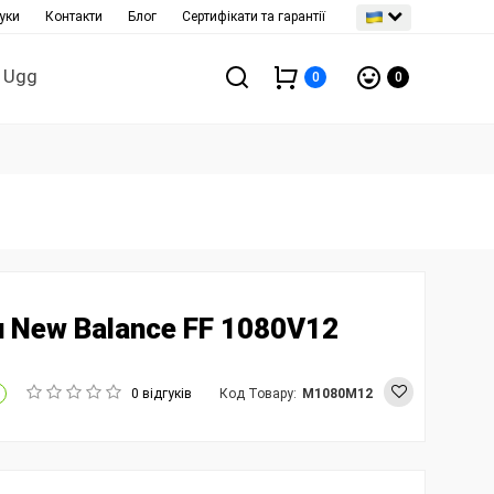
уки
Контакти
Блог
Сертифікати та гарантії
Ugg
0
0
и New Balance FF 1080V12
0 відгуків
Код Товару:
M1080M12