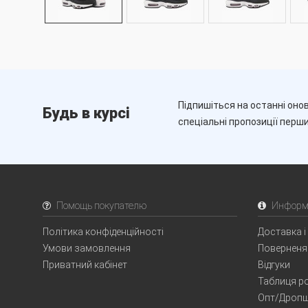
Підпишіться на останні онов
Будь в курсі
спеціальні пропозиції перш
Помощь покупателю
Информ
Політика конфіденційності
Доставка і
Умови замовлення
Поверненя
Приватний кабінет
Відгуки
Таблиця ро
Опт/Дропш