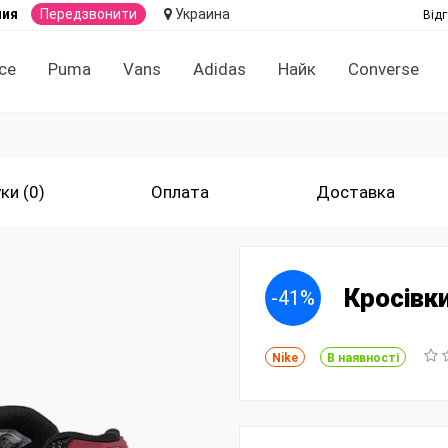
ния
Передзвонити
Украина
Відг
ce
Puma
Vans
Adidas
Найк
Converse
ки (0)
Оплата
Доставка
Кросівк
-41%
Nike
В наявності