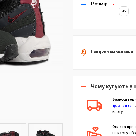
Розмір
46
Швидке замовлення
Чому купують у 
Безкоштов
доставка
пр
карту
Оплата при 
на карту, або