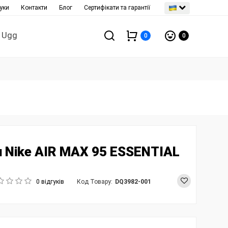
уки
Контакти
Блог
Сертифікати та гарантії
Ugg
0
0
и Nike AIR MAX 95 ESSENTIAL
0 відгуків
Код Товару:
DQ3982-001