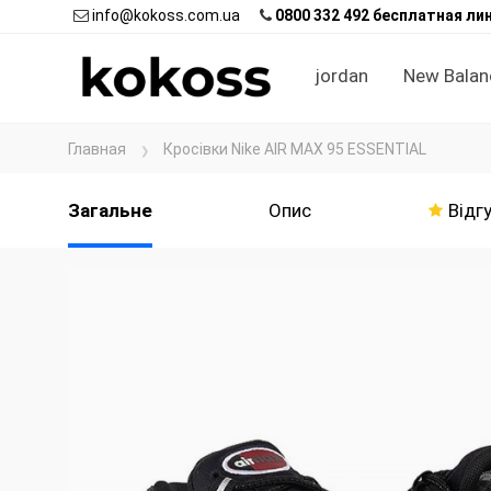
info@kokoss.com.ua
0800 332 492 бесплатная ли
jordan
New Balan
Главная
Кросівки Nike AIR MAX 95 ESSENTIAL
Загальне
Опис
Відгу