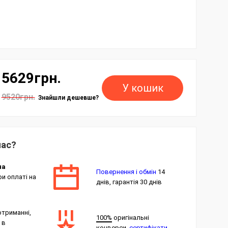
5629грн.
У кошик
9520грн.
Знайшли дешевше?
нас?
на
Повернення і обмін
14
и оплаті на
днів, гарантія 30 днів
отриманні,
100%
оригінальні
 в
конверси,
сертифікати