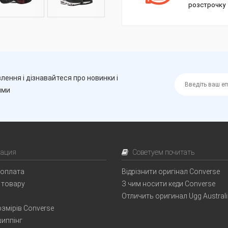
розстрочку
лення і дізнавайтеся про новинки і
ими
ация
Советуем почитать
 оплата
Відрізнити оригінал Converse
 товару
З чим носити кеди Converse
Отличить оригинал Ugg Austral
змірів Converse
иппінг