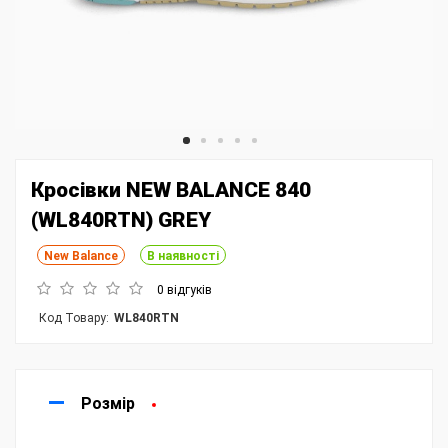
Кросівки NEW BALANCE 840
(WL840RTN) GREY
New Balance
В наявності
0 відгуків
Код Товару:
WL840RTN
Розмір