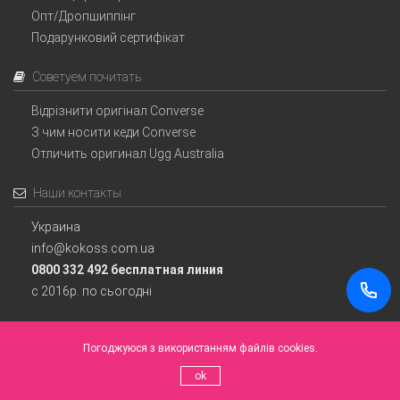
Опт/Дропшиппінг
Подарунковий сертифікат
Советуем почитать
Відрізнити оригінал Converse
З чим носити кеди Converse
Отличить оригинал Ugg Australia
Наши контакты
Украина
info@kokoss.com.ua
0800 332 492 бесплатная линия
с 2016р. по сьогодні
Погоджуюся з використанням файлів cookies.
Інтернет магазин Converse Україна.
ok
© Всі права захищені