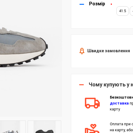
Розмір
41.5
Швидке замовлення
Чому купують у 
Безкоштов
доставка
пр
карту
Оплата при 
на карту, або