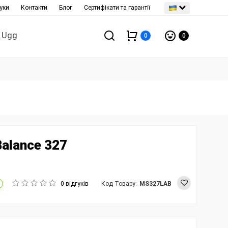
уки
Контакти
Блог
Сертифікати та гарантії
Ugg
0
0
Balance 327
0 відгуків
Код Товару:
MS327LAB