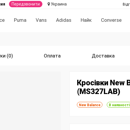
ния
Передзвонити
Украина
Відг
ce
Puma
Vans
Adidas
Найк
Converse
ки (0)
Оплата
Доставка
Кросівки New 
(MS327LAB)
New Balance
В наявності