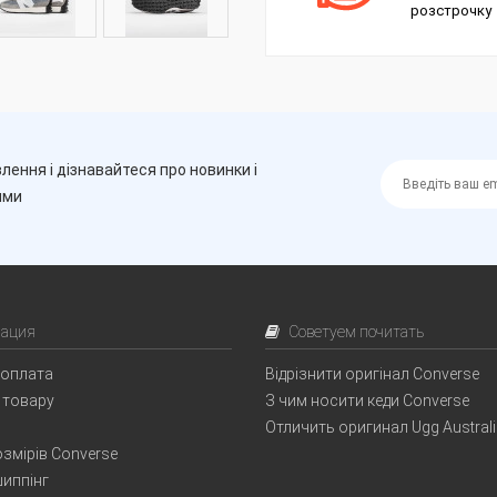
розстрочку
лення і дізнавайтеся про новинки і
ими
ация
Советуем почитать
 оплата
Відрізнити оригінал Converse
 товару
З чим носити кеди Converse
Отличить оригинал Ugg Austral
змірів Converse
иппінг