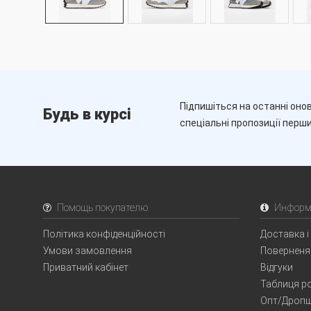
Підпишіться на останні онов
Будь в курсі
спеціальні пропозиції перш
Помощь покупателю
Информ
Політика конфіденційності
Доставка і
Умови замовлення
Поверненя
Приватний кабінет
Відгуки
Таблиця ро
Опт/Дропш