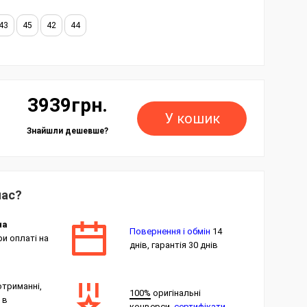
43
45
42
44
3939грн.
У кошик
Знайшли дешевше?
нас?
на
Повернення і обмін
14
и оплаті на
днів, гарантія 30 днів
отриманні,
100%
оригінальні
 в
конверси,
сертифікати