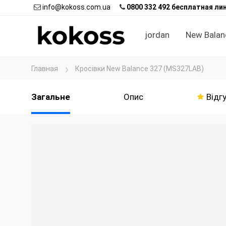
info@kokoss.com.ua
0800 332 492 бесплатная ли
jordan
New Balan
Главная
Кросівки New Balance 327 (MS327LAB)
Загальне
Опис
Відгу