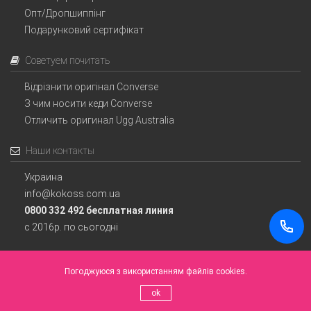
Опт/Дропшиппінг
Подарунковий сертифікат
Советуем почитать
Відрізнити оригінал Converse
З чим носити кеди Converse
Отличить оригинал Ugg Australia
Наши контакты
Украина
info@kokoss.com.ua
0800 332 492 бесплатная линия
с 2016р. по сьогодні
Погоджуюся з використанням файлів cookies.
Інтернет магазин Converse Україна.
ok
© Всі права захищені