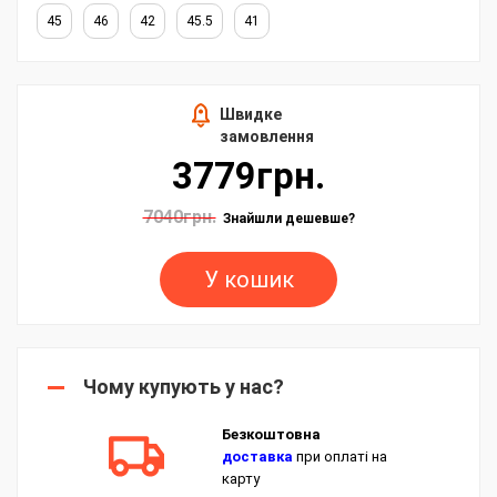
45
46
42
45.5
41
Швидке
замовлення
3779грн.
7040грн.
Знайшли дешевше?
У кошик
Чому купують у нас?
Безкоштовна
доставка
при оплаті на
карту