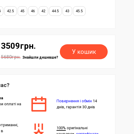
4
42.5
45
46
42
44.5
43
45.5
3509грн.
У кошик
5680грн.
Знайшли дешевше?
нас?
на
Повернення і обмін
14
и оплаті на
днів, гарантія 30 днів
отриманні,
100%
оригінальні
 в
конверси,
сертифікати