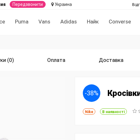
ния
Передзвонити
Украина
Відг
ce
Puma
Vans
Adidas
Найк
Converse
ки (0)
Оплата
Доставка
Кросівки
-38%
Nike
В наявності