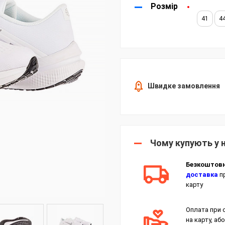
Розмір
41
4
Швидке замовлення
Чому купують у 
Безкоштов
доставка
пр
карту
Оплата при 
на карту, або