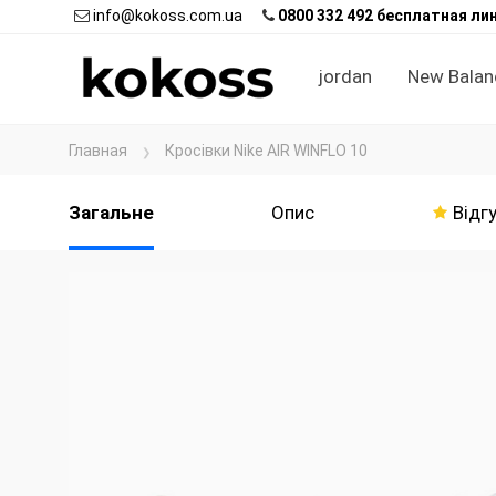
info@kokoss.com.ua
0800 332 492 бесплатная ли
jordan
New Balan
Главная
Кросівки Nike AIR WINFLO 10
Загальне
Опис
Відгу