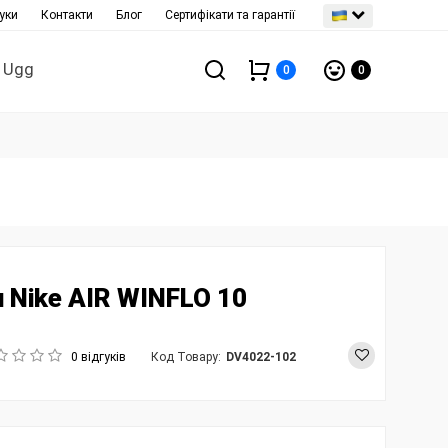
уки
Контакти
Блог
Сертифікати та гарантії
Ugg
0
0
 Nike AIR WINFLO 10
0 відгуків
Код Товару:
DV4022-102