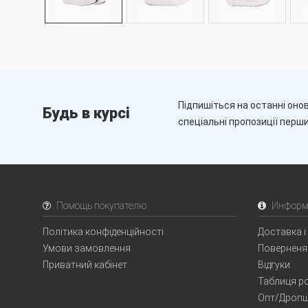
Підпишіться на останні онов
Будь в курсі
спеціальні пропозиції перш
Помощь покупателю
Информ
Політика конфіденційності
Доставка і
Умови замовлення
Поверненя
Приватний кабінет
Відгуки
Таблиця ро
Опт/Дропш