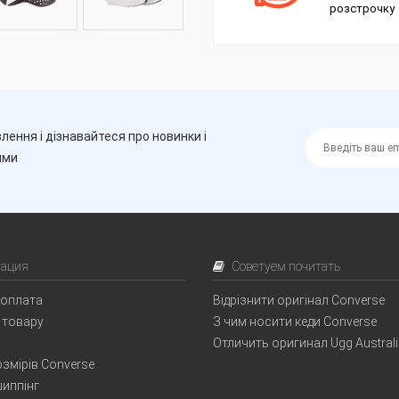
розстрочку
лення і дізнавайтеся про новинки і
ими
ация
Советуем почитать
 оплата
Відрізнити оригінал Converse
 товару
З чим носити кеди Converse
Отличить оригинал Ugg Austral
змірів Converse
иппінг