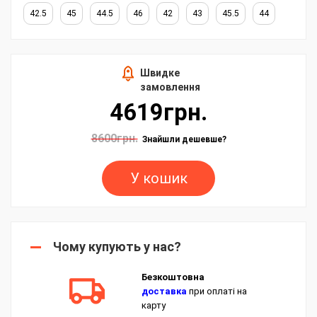
42.5
45
44.5
46
42
43
45.5
44
Швидке
замовлення
4619грн.
8600грн.
Знайшли дешевше?
У кошик
Чому купують у нас?
Безкоштовна
доставка
при оплаті на
карту