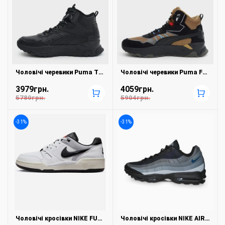
Чоловічі черевики Puma Trinity Mid Hybrid L 39398503
Чоловічі черевики Puma Ferrari Trinity Mid WTR 30794101
3979грн.
4059грн.
+
+
5780грн.
5904грн.
-31%
-31%
Чоловічі кросівки NIKE FULL FORCE LO FB1362-101
Чоловічі кросівки NIKE AIR MAX 95 ULTRA BV1984-001