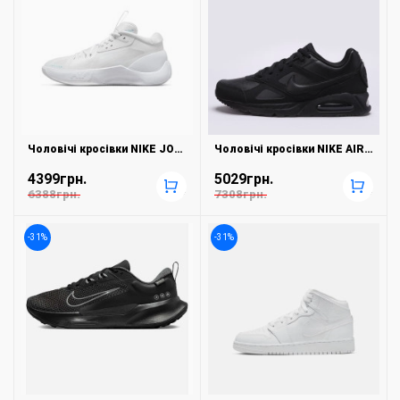
Чоловічі кросівки NIKE JORDAN ZOOM SEPARATE DH0249-141
Чоловічі кросівки NIKE AIR MAX IVO LTR 580520-002
4399грн.
5029грн.
+
+
6388грн.
7308грн.
-31%
-31%