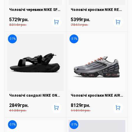
Чоловічі черевики NIKE SFB 6 NSW LEATHER 862507-002
Чоловічі кросівки NIKE REACT VISION CD4373-101
5729грн.
5399грн.
+
+
8316грн.
7841грн.
-31%
-31%
Чоловічі сандалі NIKE ONEONTA NN SANDAL FB1948-001
Чоловічі кросівки NIKE AIR MAX PLUS III DM2560-001
2849грн.
8129грн.
+
+
4138грн.
11810грн.
-31%
-31%