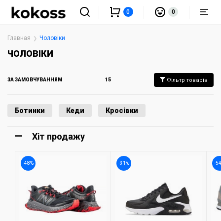
0
0
Главная
Чоловіки
ЧОЛОВІКИ
ЗА ЗАМОВЧУВАННЯМ
15
Фільтр товарів
Ботинки
Кеди
Кросівки
Хіт продажу
-48%
-31%
-5