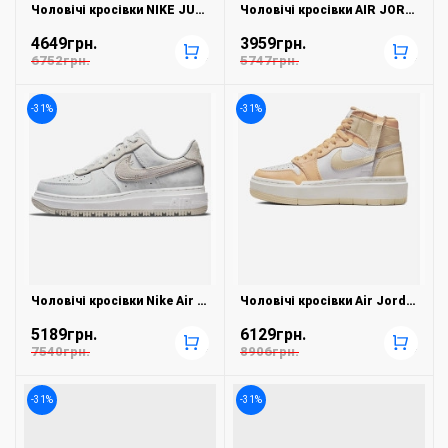
Чоловічі кросівки NIKE JUNIPER TRAIL 2 GTX FB2067-001
Чоловічі кросівки AIR JORDAN 1 MID BG 554725-130
4649грн.
3959грн.
+
+
6752грн.
5747грн.
-31%
-31%
Чоловічі кросівки Nike Air Force 1 Luxe DD9605-100
Чоловічі кросівки Air Jordan 1 Elevate High DN3253-200
5189грн.
6129грн.
+
+
7540грн.
8906грн.
-31%
-31%