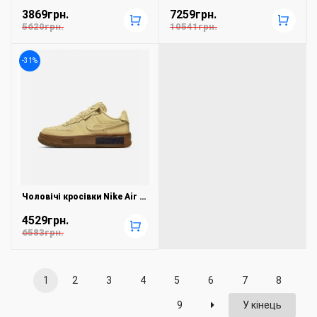
3869грн.
7259грн.
+
+
5620грн.
10541грн.
-31%
Чоловічі кросівки Nike Air Force 1 Fontanka DH1290-201
4529грн.
+
6583грн.
1
2
3
4
5
6
7
8
9
У кінець