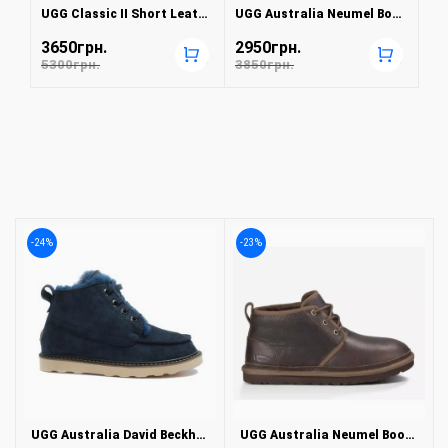
UGG Classic II Short Leather Black
UGG Australia Neumel Boot China Tea
3650грн.
2950грн.
+
+
5300грн.
3850грн.
-24%
-23%
UGG Australia David Beckham Boot Navy
UGG Australia Neumel Boot China Tea