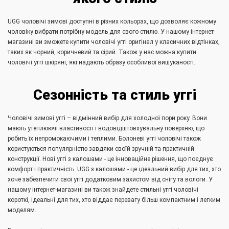
UGG чоловічі зимові доступні в різних кольорах, що дозволяє кожному
чоловіку вибрати потрібну модель для свого стилю. У нашому інтернет-
магазині ви зможете купити чоловічі уггі оригінал у класичних відтінках,
таких як чорний, коричневий та сірий. Також у нас можна купити
чоловічі уггі шкіряні, які надають образу особливої вишуканості.
Сезонність та стиль уггі
Чоловічі зимові уггі – відмінний вибір для холодної пори року. Вони
мають утеплюючі властивості і водовідштовхувальну поверхню, що
робить їх непромокаючими і теплими. Болоневі уггі чоловічі також
користуються популярністю завдяки своїй зручній та практичній
конструкції. Нові уггі з калошами - це інноваційне рішення, що поєднує
комфорт і практичність. UGG з калошами - це ідеальний вибір для тих, хто
хоче забезпечити свої уггі додатковим захистом від снігу та вологи. У
нашому інтернет-магазині ви також знайдете стильні уггі чоловічі
короткі, ідеальні для тих, хто віддає перевагу більш компактним і легким
моделям.