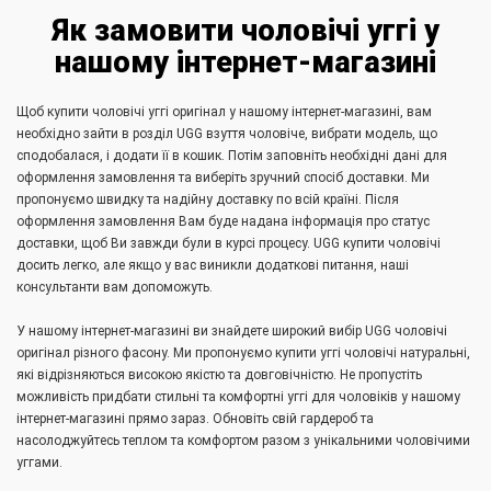
Як замовити чоловічі уггі у
нашому інтернет-магазині
Щоб купити чоловічі уггі оригінал у нашому інтернет-магазині, вам
необхідно зайти в розділ UGG взуття чоловіче, вибрати модель, що
сподобалася, і додати її в кошик. Потім заповніть необхідні дані для
оформлення замовлення та виберіть зручний спосіб доставки. Ми
пропонуємо швидку та надійну доставку по всій країні. Після
оформлення замовлення Вам буде надана інформація про статус
доставки, щоб Ви завжди були в курсі процесу. UGG купити чоловічі
досить легко, але якщо у вас виникли додаткові питання, наші
консультанти вам допоможуть.
У нашому інтернет-магазині ви знайдете широкий вибір UGG чоловічі
оригінал різного фасону. Ми пропонуємо купити уггі чоловічі натуральні,
які відрізняються високою якістю та довговічністю. Не пропустіть
можливість придбати стильні та комфортні уггі для чоловіків у нашому
інтернет-магазині прямо зараз. Обновіть свій гардероб та
насолоджуйтесь теплом та комфортом разом з унікальними чоловічими
уггами.