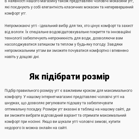
В наявності нашого магазину також представлені чоловічі мокасини угг,
які поєднують у собі елегантність класичних мокасин та неперевершений
комфорт угг.
Непромокаючі уггі - ідеальний вибір для тих, хто цінує комфорт та захист
від вологи. Їх спеціальне водовідштовхувальне покриття та інноваційні
технології забезпечують непроникність для води, дозволяючи вам
насолоджуватися затишком та теплом у будь-яку погоду. Завдяки
непромокальним уггам ви зможете почуватися комфортно і впевнено
навіть у дощові дні.
Як підібрати розмір
Підбір правильного розміру угг є важливим кроком для максимального
комфорту. У нашому інтернет-магазині представлені чоловічі уггі на
шнурках, що дозволяє регулювати підошву та забезпечувати
оптимальну посадку. Розміри угг вказані в таблиці на нашому сайті, де
ви зможете вибрати відповідний варіант та отримати максимальний
комфорт при носінні. Якщо ви шукали уггі чоловічі зимові, купити
недорого їх можна онлайн на сайті.