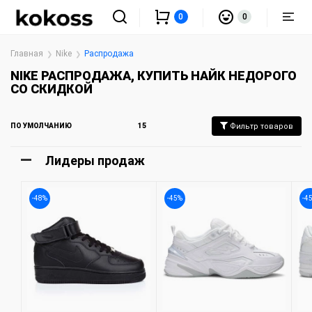
0
0
Главная
Nike
Распродажа
NIKE РАСПРОДАЖА, КУПИТЬ НАЙК НЕДОРОГО
СО СКИДКОЙ
ПО УМОЛЧАНИЮ
15
Фильтр товаров
Лидеры продаж
-48%
-45%
-4