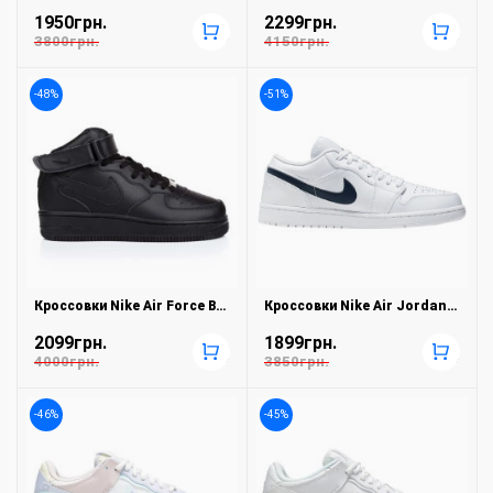
1950грн.
2299грн.
+
+
3800грн.
4150грн.
-48%
-51%
Кроссовки Nike Air Force Black
Кроссовки Nike Air Jordan Low Retro White
2099грн.
1899грн.
+
+
4000грн.
3850грн.
-46%
-45%