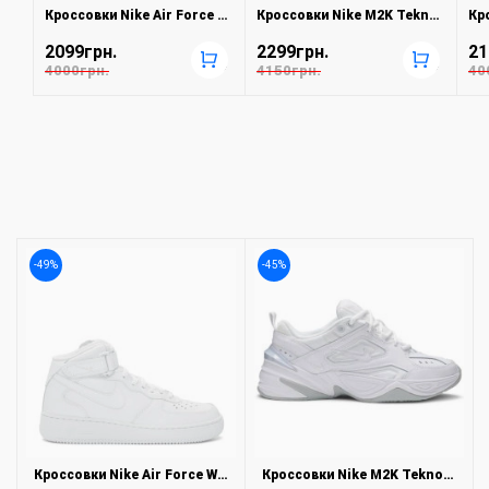
Кроссовки Nike Air Force Black
Кроссовки Nike M2K Tekno Triple White
2099грн.
2299грн.
21
+
+
4000грн.
4150грн.
40
-49%
-45%
Кроссовки Nike Air Force White
Кроссовки Nike M2K Tekno Triple White