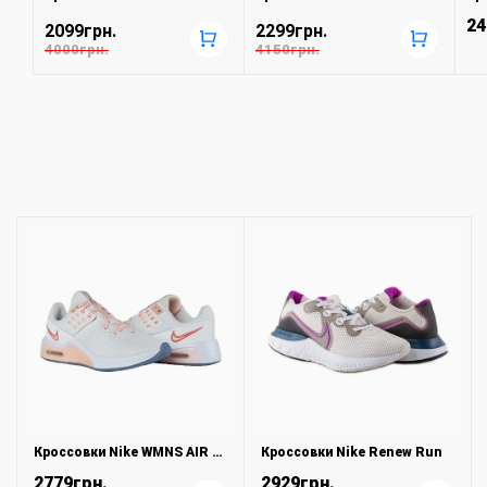
24
2099грн.
2299грн.
+
+
4000грн.
4150грн.
Кроссовки Nike WMNS AIR MAX BELLA TR 4
Кроссовки Nike Renew Run
2779грн.
2929грн.