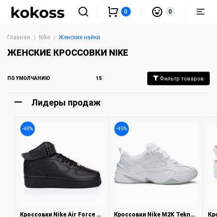
0
0
Главная
Nike
Женские найки
ЖЕНСКИЕ КРОССОВКИ NIKE
ПО УМОЛЧАНИЮ
15
Фильтр товаров
Лидеры продаж
-48%
-45%
Кроссовки Nike Air Force Black
Кроссовки Nike M2K Tekno Triple White