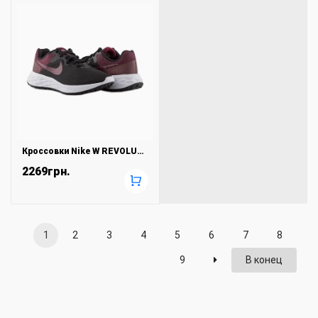
Кроссовки Nike W REVOLUTION 6
2269грн.
+
1
2
3
4
5
6
7
8
9
В конец