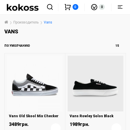
0
0
Производитель
Vans
VANS
ПО УМОЛЧАНИЮ
15
Vans Old Skool Mix Checker
Vans Rowley Solos Black
3489грн.
1989грн.
+
+