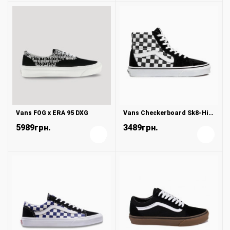
Vans FOG x ERA 95 DXG
Vans Checkerboard Sk8-Hi Black White
5989грн.
3489грн.
+
+