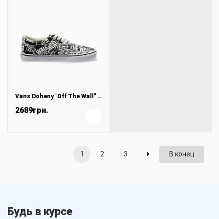
Vans Doheny "Off The Wall" Black
2689грн.
+
1
2
3
В конец
Будь в курсе